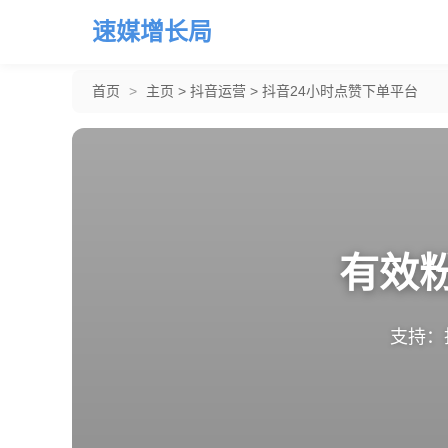
速媒增长局
首页
>
主页
>
抖音运营
>
抖音24小时点赞下单平台
有效
支持：