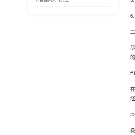
升直播间人气方法
6
#
#