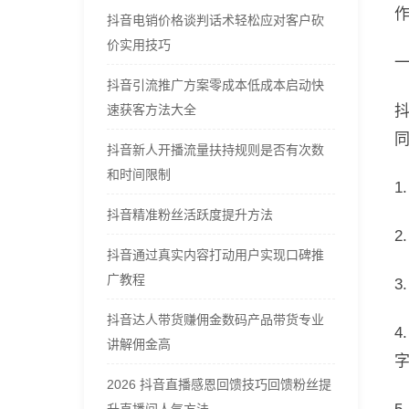
抖音电销价格谈判话术轻松应对客户砍
价实用技巧
抖音引流推广方案零成本低成本启动快
速获客方法大全
抖音新人开播流量扶持规则是否有次数
和时间限制
1
抖音精准粉丝活跃度提升方法
2
抖音通过真实内容打动用户实现口碑推
广教程
3
抖音达人带货赚佣金数码产品带货专业
4
讲解佣金高
2026 抖音直播感恩回馈技巧回馈粉丝提