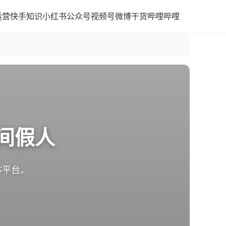
运营
快手知识
小红书
公众号
视频号
微博干货
哔哩哔哩
间假人
体平台。