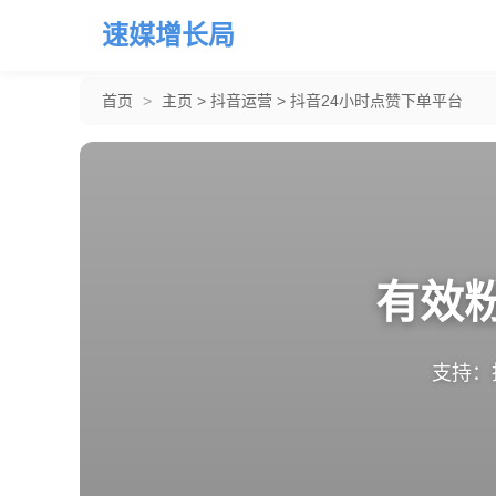
速媒增长局
首页
>
主页
>
抖音运营
>
抖音24小时点赞下单平台
有效
支持：