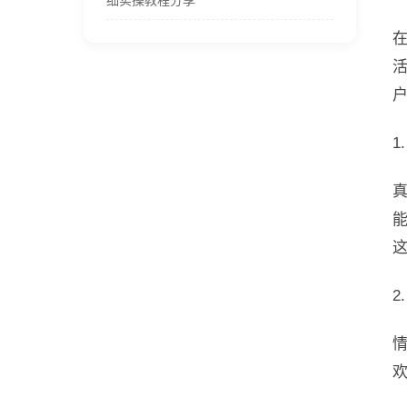
细实操教程分享
1
这
2