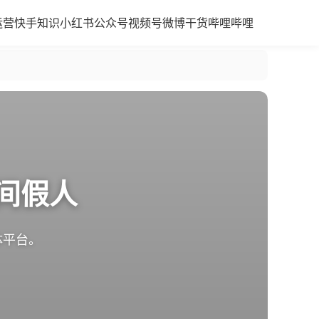
运营
快手知识
小红书
公众号
视频号
微博干货
哔哩哔哩
间假人
体平台。