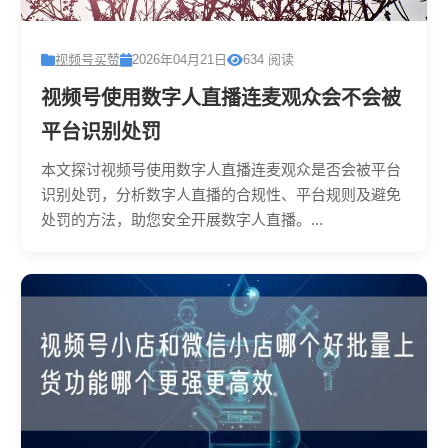
视频号买赞
2026年04月21日
634 阅读
视频号使用数字人直播连麦观众会不会被
平台识别处罚
本文探讨视频号使用数字人直播连麦观众是否会被平台
识别处罚，分析数字人直播的合规性、平台规则及避免
处罚的方法，助您安全开展数字人直播。...