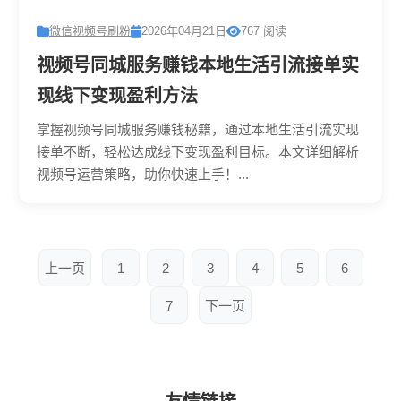
微信视频号刷粉
2026年04月21日
767 阅读
视频号同城服务赚钱本地生活引流接单实
现线下变现盈利方法
掌握视频号同城服务赚钱秘籍，通过本地生活引流实现
接单不断，轻松达成线下变现盈利目标。本文详细解析
视频号运营策略，助你快速上手！...
上一页
1
2
3
4
5
6
7
下一页