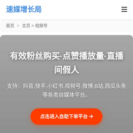
速媒增长局
首页
>
主页
>
视频号
有效粉丝购买·点赞播放量·直播
间假人
支持：抖音,快手,小红书,视频号,微博,B站,西瓜头条
等各类自媒体平台。
点击进入自助下单平台