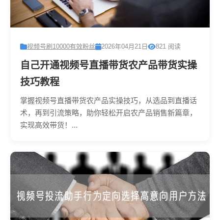
视频号刷10000有效粉丝
2026年04月21日
821 阅读
自己开通视频号直播带货农产品带货实操
技巧教程
掌握视频号直播带货农产品实操技巧，从选品到直播话
术，再到引流策略，助你轻松开启农产品销售新篇章，
实现高效带货！...