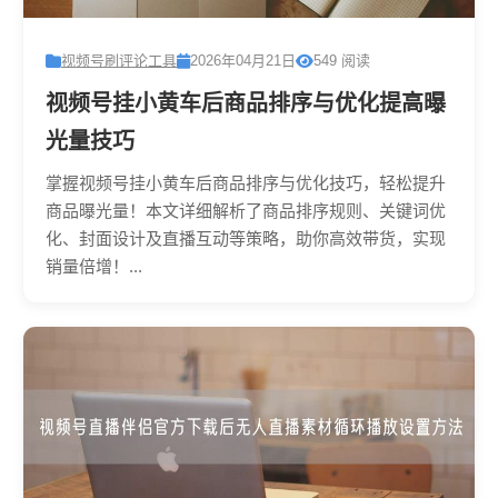
视频号刷评论工具
2026年04月21日
549 阅读
视频号挂小黄车后商品排序与优化提高曝
光量技巧
掌握视频号挂小黄车后商品排序与优化技巧，轻松提升
商品曝光量！本文详细解析了商品排序规则、关键词优
化、封面设计及直播互动等策略，助你高效带货，实现
销量倍增！...