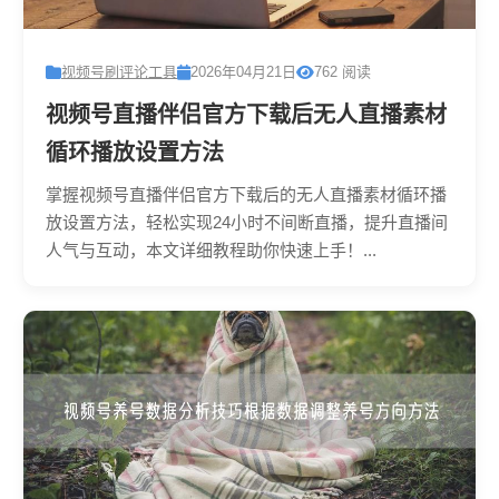
视频号刷评论工具
2026年04月21日
762 阅读
视频号直播伴侣官方下载后无人直播素材
循环播放设置方法
掌握视频号直播伴侣官方下载后的无人直播素材循环播
放设置方法，轻松实现24小时不间断直播，提升直播间
人气与互动，本文详细教程助你快速上手！...