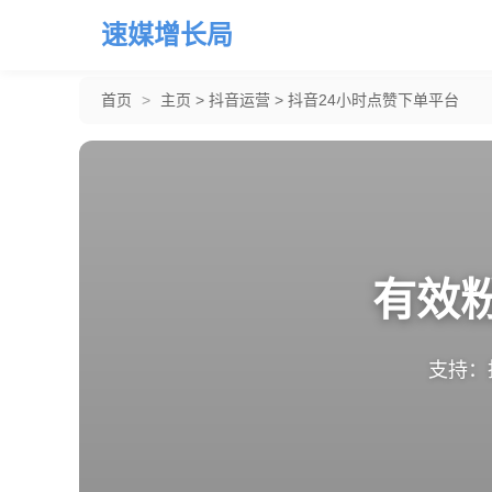
速媒增长局
首页
>
主页
>
抖音运营
>
抖音24小时点赞下单平台
有效
支持：