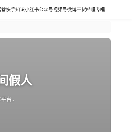
运营
快手知识
小红书
公众号
视频号
微博干货
哔哩哔哩
间假人
体平台。