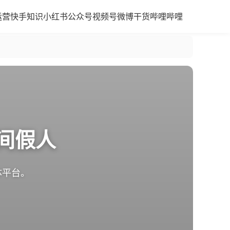
运营
快手知识
小红书
公众号
视频号
微博干货
哔哩哔哩
间假人
体平台。