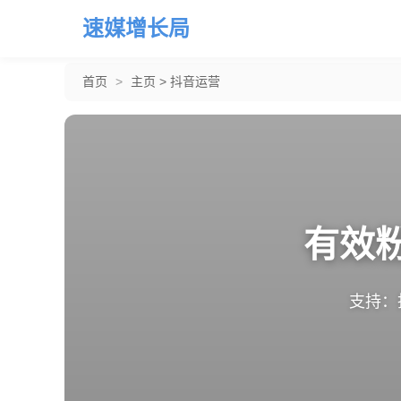
速媒增长局
首页
>
主页
>
抖音运营
有效
支持：