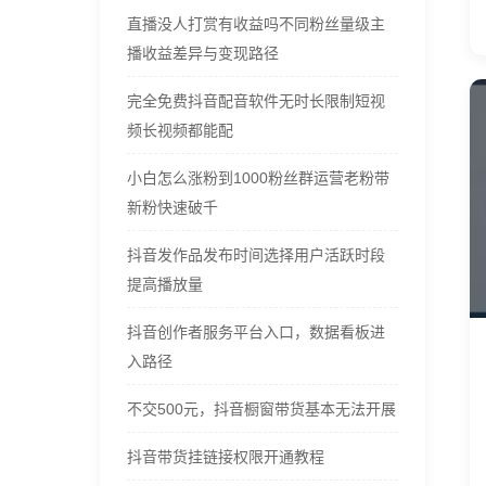
直播没人打赏有收益吗不同粉丝量级主
播收益差异与变现路径
完全免费抖音配音软件无时长限制短视
频长视频都能配
小白怎么涨粉到1000粉丝群运营老粉带
新粉快速破千
抖音发作品发布时间选择用户活跃时段
提高播放量
抖音创作者服务平台入口，数据看板进
入路径
不交500元，抖音橱窗带货基本无法开展
抖音带货挂链接权限开通教程