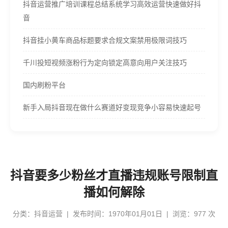
抖音运营推广培训课程总结系统学习高效运营快速做好抖
音
抖音挂小黄车商品标题要求合规文案禁用极限词技巧
千川投短视频涨粉行为定向锁定高意向用户关注技巧
国内刷粉平台
新手入局抖音现在做什么赛道好变现竞争小容易快速起号
抖音要多少粉丝才直播违规账号限制直
播如何解除
分类：
抖音运营
| 发布时间：1970年01月01日 | 浏览：977 次